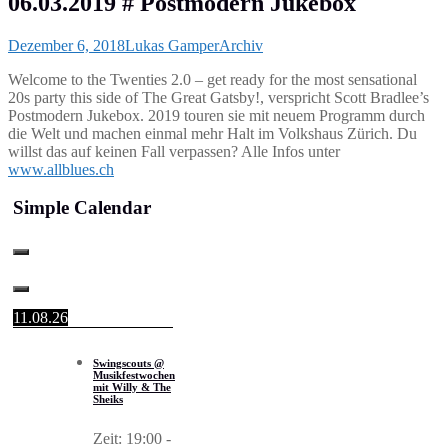
06.03.2019 # Postmodern Jukebox
Dezember 6, 2018
Lukas Gamper
Archiv
Welcome to the Twenties 2.0 – get ready for the most sensational
20s party this side of The Great Gatsby!, verspricht Scott Bradlee’s
Postmodern Jukebox. 2019 touren sie mit neuem Programm durch
die Welt und machen einmal mehr Halt im Volkshaus Zürich. Du
willst das auf keinen Fall verpassen? Alle Infos unter
www.allblues.ch
Simple Calendar
11.08.26
Swingscouts @
Musikfestwochen
mit Willy & The
Sheiks
Zeit:
19:00
-