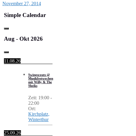
November 27, 2014
Simple Calendar
Aug - Okt 2026
11.08.26
Swingscouts @
Musikfestwochen
mit Willy & The
Sheiks
Zeit:
19:00
-
22:00
Ort:
Kirchplatz,
Winterthur
25.09.26