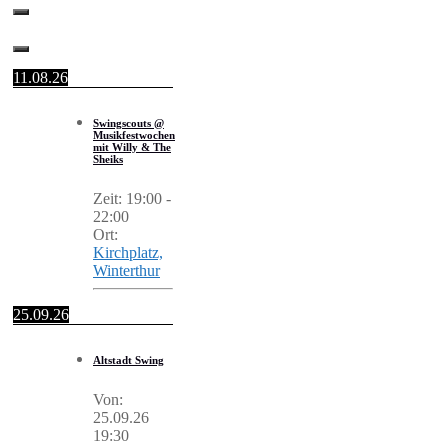
11.08.26
Swingscouts @
Musikfestwochen
mit Willy & The
Sheiks
Zeit:
19:00
-
22:00
Ort:
Kirchplatz,
Winterthur
25.09.26
Altstadt Swing
Von:
25.09.26
19:30