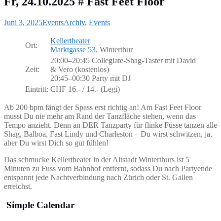
Fr, 24.10.2025 # Fast Feet Floor
Juni 3, 2025
Events
Archiv
,
Events
Kellertheater
Ort:
Marktgasse 53
, Winterthur
20:00–20:45 Collegiate-Shag-Taster mit David
Zeit:
& Vero (kostenlos)
20:45–00:30 Party mit DJ
Eintritt:
CHF 16.- / 14.- (Legi)
Ab 200 bpm fängt der Spass erst richtig an! Am Fast Feet Floor
musst Du nie mehr am Rand der Tanzfläche stehen, wenn das
Tempo anzieht. Denn an DER Tanzparty für flinke Füsse tanzen alle
Shag, Balboa, Fast Lindy und Charleston – Du wirst schwitzen, ja,
aber Du wirst Dich so gut fühlen!
Das schmucke Kellertheater in der Altstadt Winterthurs ist 5
Minuten zu Fuss vom Bahnhof entfernt, sodass Du nach Partyende
entspannt jede Nachtverbindung nach Zürich oder St. Gallen
erreichst.
Simple Calendar