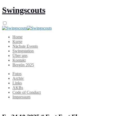
Swingscouts
Home
Kurse
Nächste Events
Swingstation
Über uns
Kontakt
Bergün 2025
Fotos
Archiv
Links
AKBs
Code of Conduct
Impressum