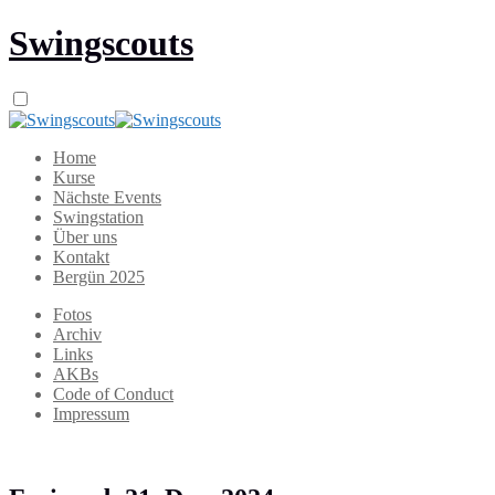
Swingscouts
Home
Kurse
Nächste Events
Swingstation
Über uns
Kontakt
Bergün 2025
Fotos
Archiv
Links
AKBs
Code of Conduct
Impressum