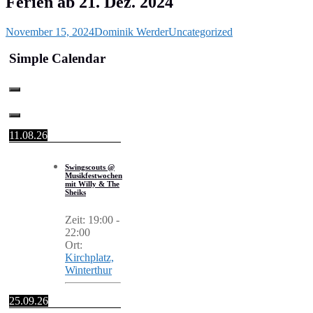
Ferien ab 21. Dez. 2024
November 15, 2024
Dominik Werder
Uncategorized
Simple Calendar
11.08.26
Swingscouts @
Musikfestwochen
mit Willy & The
Sheiks
Zeit:
19:00
-
22:00
Ort:
Kirchplatz,
Winterthur
25.09.26